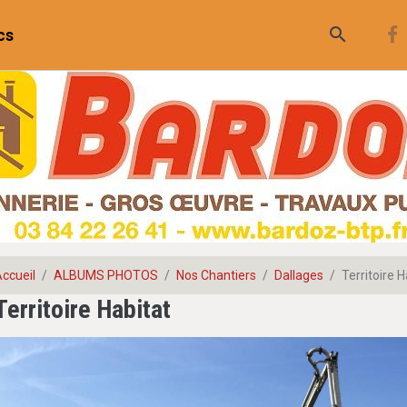
cs
ccueil
ALBUMS PHOTOS
Nos Chantiers
Dallages
Territoire H
Territoire Habitat