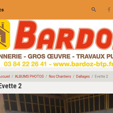
cs
ccueil
ALBUMS PHOTOS
Nos Chantiers
Dallages
Evette 2
Evette 2